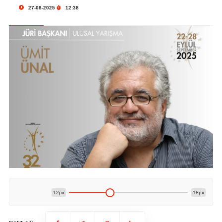
27-08-2025
12:38
12px
18px