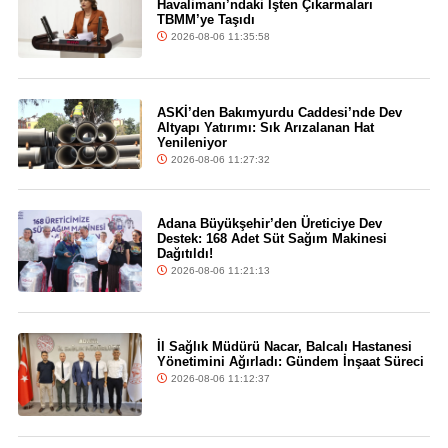
Havalimanı’ndaki İşten Çıkarmaları
TBMM’ye Taşıdı
2026-08-06 11:35:58
ASKİ’den Bakımyurdu Caddesi’nde Dev
Altyapı Yatırımı: Sık Arızalanan Hat
Yenileniyor
2026-08-06 11:27:32
Adana Büyükşehir’den Üreticiye Dev
Destek: 168 Adet Süt Sağım Makinesi
Dağıtıldı!
2026-08-06 11:21:13
İl Sağlık Müdürü Nacar, Balcalı Hastanesi
Yönetimini Ağırladı: Gündem İnşaat Süreci
2026-08-06 11:12:37