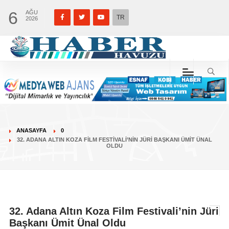
6
AĞU
TR
2026
ANASAYFA
0
32. ADANA ALTIN KOZA FILM FESTIVALI’NIN JÜRI BAŞKANI ÜMIT ÜNAL
OLDU
32. Adana Altın Koza Film Festivali’nin Jüri
Başkanı Ümit Ünal Oldu