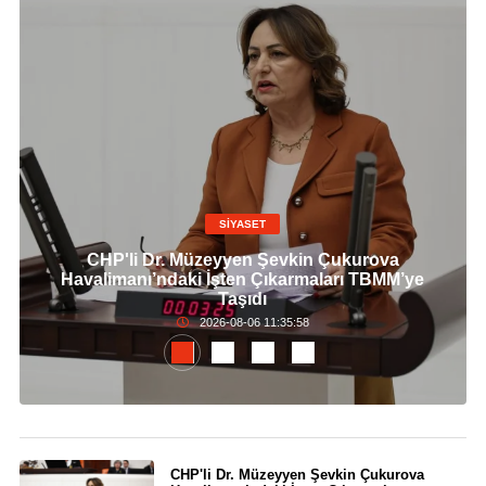
SİYASET
CHP'li Dr. Müzeyyen Şevkin Çukurova
Havalimanı’ndaki İşten Çıkarmaları TBMM’ye
Taşıdı
2026-08-06 11:35:58
CHP'li Dr. Müzeyyen Şevkin Çukurova