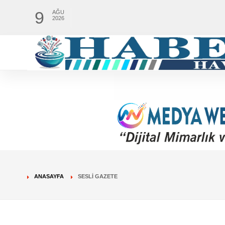
9
AĞU
2026
ANASAYFA
SESLİ GAZETE