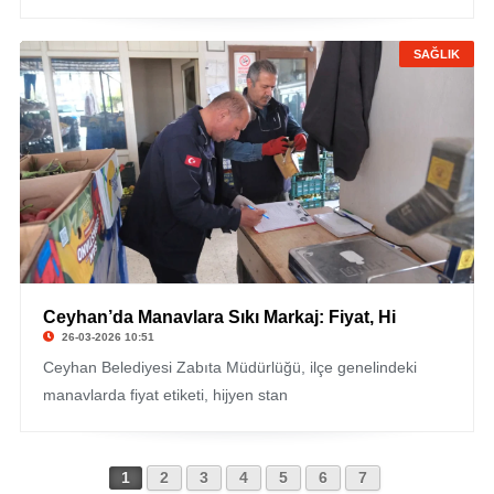
SAĞLIK
Ceyhan’da Manavlara Sıkı Markaj: Fiyat, Hi
26-03-2026 10:51
Ceyhan Belediyesi Zabıta Müdürlüğü, ilçe genelindeki
manavlarda fiyat etiketi, hijyen stan
1
2
3
4
5
6
7