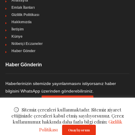
Anasayfa
Emlak İlanları
Gizlilik Politikası
Hakkımızda
İletişim
Künye
Nöbetçi Eczaneler
Haber Gönder
Haber Gönderin
Haberlerinizin sitemizde yayınlanmasını istiyorsanız haber
bilgisini WhatsApp üzerinden gönderebilirsiniz.
HABER GÖNDERIN
Sitemiz çerezleri kullanmaktadır. Sitemiz ziyaret
ettiğinizde çerezleri kabul etmiş sayılıyorsunuz. Çerez
kullanımımız hakkında daha fazla bilgi edinin:
Gizlilik
Politikası
© ©
Haber Havuzu
. All Rights Reserved.
Onaylıyorum