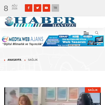
8
AĞU
TR
2026
ANASAYFA
SAĞLIK
SAĞLIK