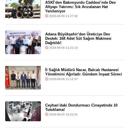
ASKİ’den Bakımyurdu Caddesi’nde Dev
Altyapı Yatırımı: Sık Arızalanan Hat
Yenileniyor
2026-08-06 11:27:32
Adana Büyükşehir’den Üreticiye Dev
Destek: 168 Adet Süt Sağım Makinesi
Dağıtıldı!
2026-08-06 11:21:13
İl Sağlık Müdürü Nacar, Balcalı Hastanesi
Yönetimini Ağırladı: Gündem İnşaat Süreci
2026-08-06 11:12:37
Ceyhan’daki Dondurmacı Cinayetinde 10
Tutuklama!
2026-08-05 15:22:51