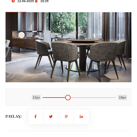
12-06-2025
18:29
12px
18px
PAYLAŞ: