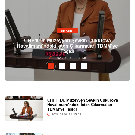
SİYASET
CHP'li Dr. Müzeyyen Şevkin Çukurova
Havalimanı’ndaki İşten Çıkarmaları TBMM’ye
Taşıdı
2026-08-06 11:35:58
CHP'li Dr. Müzeyyen Şevkin Çukurova
Havalimanı’ndaki İşten Çıkarmaları
TBMM’ye Taşıdı
2026-08-06 11:35:58