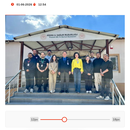
01-06-2026
12:54
12px
18px