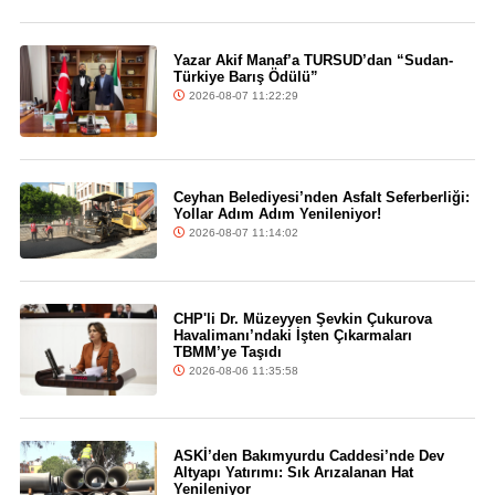
Yazar Akif Manaf’a TURSUD’dan “Sudan-
Türkiye Barış Ödülü”
2026-08-07 11:22:29
Ceyhan Belediyesi’nden Asfalt Seferberliği:
Yollar Adım Adım Yenileniyor!
2026-08-07 11:14:02
CHP'li Dr. Müzeyyen Şevkin Çukurova
Havalimanı’ndaki İşten Çıkarmaları
TBMM’ye Taşıdı
2026-08-06 11:35:58
ASKİ’den Bakımyurdu Caddesi’nde Dev
Altyapı Yatırımı: Sık Arızalanan Hat
Yenileniyor