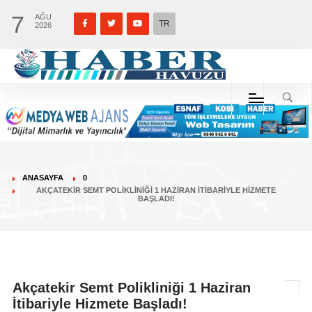
7
AĞU
TR
2026
ANASAYFA
0
AKÇATEKIR SEMT POLIKLINIĞI 1 HAZIRAN İTIBARIYLE HIZMETE
BAŞLADI!
Akçatekir Semt Polikliniği 1 Haziran
İtibariyle Hizmete Başladı!