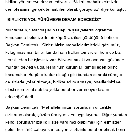
birlikte yönetmeye devam ediyoruz. Sizleri, mahallelerimizde
demokrasinin gerçek temsilcileri olarak görüyoruz” diye konuştu.
“BİRLİKTE YOL YÜRÜMEYE DEVAM EDECEĞİZ”
Muhtarların, vatandaşların talep ve şikâyetlerini öğrenme
konusunda belediye ile bir köprü vazifesi gördüğünü belirten
Başkan Demirçalı, “Sizler, bizim mahallelerimizdeki gözümüz,
kulağımızsınız. Bir anlamda hem halkın temsilcisi, hem de bizi
temsil eden bir işleviniz var. Biliyorsunuz ki vatandaşın gözünde
muhtar, devleti ya da resmi tüm kurumları temsil eden birinci
basamaktır. Bugüne kadar olduğu gibi bundan sonraki süreçte
de sizlerle yol yürümeye, birlikte adım atmaya, önerilerinizi ve
eleştirilerinizi alarak bu yolda beraber yürümeye devam
edeceğiz” dedi.
Başkan Demirçalı, “Mahallelerimizin sorunlarını öncelikle
sizlerden alarak, çözüm üretiyoruz ve uyguluyoruz. Diğer yandan
kendi sorunlarınızla ilgili size yardımcı olabilmek için elimizden
gelen her türlü çabayı sarf ediyoruz. Sizinle beraber olmak benim