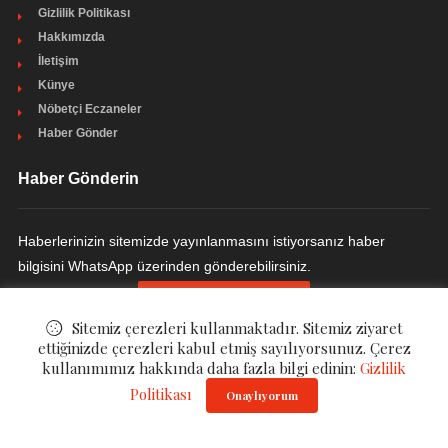
Gizlilik Politikası
Hakkımızda
İletişim
Künye
Nöbetçi Eczaneler
Haber Gönder
Haber Gönderin
Haberlerinizin sitemizde yayınlanmasını istiyorsanız haber
bilgisini WhatsApp üzerinden gönderebilirsiniz.
HABER GÖNDERIN
Sitemiz çerezleri kullanmaktadır. Sitemiz ziyaret
ettiğinizde çerezleri kabul etmiş sayılıyorsunuz. Çerez
kullanımımız hakkında daha fazla bilgi edinin:
Gizlilik
© ©
Haber Havuzu
. All Rights Reserved.
Politikası
Onaylıyorum
Gizlilik Politikası