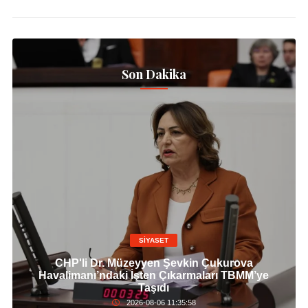
Son Dakika
SİYASET
CHP'li Dr. Müzeyyen Şevkin Çukurova
Havalimanı’ndaki İşten Çıkarmaları TBMM’ye
Taşıdı
2026-08-06 11:35:58