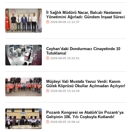
İl Sağlık Müdürü Nacar, Balcalı Hastanesi
Yönetimini Ağırladı: Gündem İnşaat Süreci
2026-08-06 11:12:37
Ceyhan’daki Dondurmacı Cinayetinde 10
Tutuklama!
2026-08-05 15:22:51
Müjdeyi Vali Mustafa Yavuz Verdi: Kasım
Gülek Köprüsü Okullar Açılmadan Açılıyor!
2026-08-05 15:14:29
Pozantı Kongresi ve Atatürk’ün Pozantı’ya
Gelişinin 106. Yılı Coşkuyla Kutlandı!
2026-08-05 15:08:14