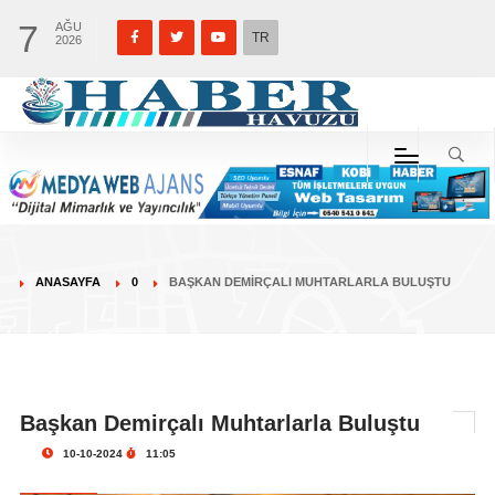
7
AĞU
TR
2026
ANASAYFA
0
BAŞKAN DEMIRÇALI MUHTARLARLA BULUŞTU
Başkan Demirçalı Muhtarlarla Buluştu
10-10-2024
11:05