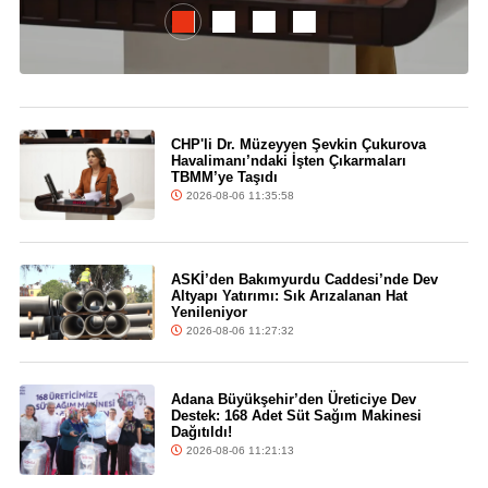
CHP'li Dr. Müzeyyen Şevkin Çukurova
Havalimanı’ndaki İşten Çıkarmaları
TBMM’ye Taşıdı
2026-08-06 11:35:58
ASKİ’den Bakımyurdu Caddesi’nde Dev
Altyapı Yatırımı: Sık Arızalanan Hat
Yenileniyor
2026-08-06 11:27:32
Adana Büyükşehir’den Üreticiye Dev
Destek: 168 Adet Süt Sağım Makinesi
Dağıtıldı!
2026-08-06 11:21:13