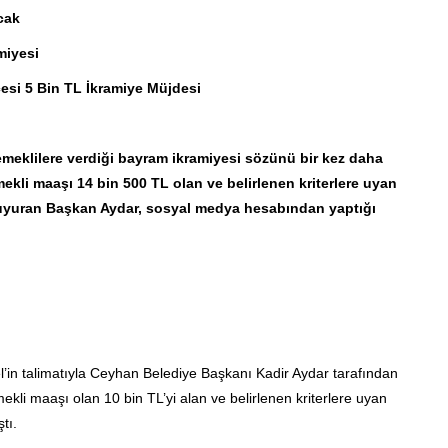
cak
miyesi
si 5 Bin TL İkramiye Müjdesi
eklilere verdiği bayram ikramiyesi sözünü bir kez daha
kli maaşı 14 bin 500 TL olan ve belirlenen kriterlere uyan
 duyuran Başkan Aydar, sosyal medya hesabından yaptığı
in talimatıyla Ceyhan Belediye Başkanı Kadir Aydar tarafından
kli maaşı olan 10 bin TL’yi alan ve belirlenen kriterlere uyan
tı.