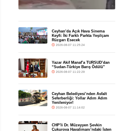
Ceyhan’da Açık Hava Sinema
Keyfi: İki Farklı Parkta Yeşilçam
Rüzgarı Esecek
2026-08-07 11:25:24
Yazar Akif Manaf’a TURSUD’dan
“Sudan-Türkiye Barış Ödülü”
2026-08-07 11:22:29
Ceyhan Belediyesi’nden Asfalt
Seferberliği: Yollar Adım Adım
Yenileniyor!
2026-08-07 11:14:02
CHP'li Dr. Müzeyyen Şevkin
Çukurova Havalimanı’ndaki İşten