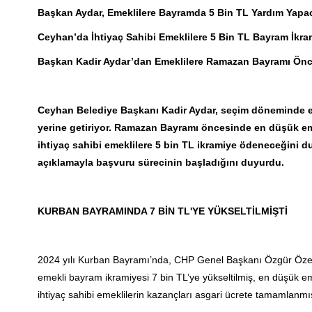
Başkan Aydar, Emeklilere Bayramda 5 Bin TL Yardım Yapa
Ceyhan’da İhtiyaç Sahibi Emeklilere 5 Bin TL Bayram İkra
Başkan Kadir Aydar’dan Emeklilere Ramazan Bayramı Önce
Ceyhan Belediye Başkanı Kadir Aydar, seçim döneminde em
yerine getiriyor. Ramazan Bayramı öncesinde en düşük eme
ihtiyaç sahibi emeklilere 5 bin TL ikramiye ödeneceğini
açıklamayla başvuru sürecinin başladığını duyurdu.
KURBAN BAYRAMINDA 7 BİN TL'YE YÜKSELTİLMİŞTİ
2024 yılı Kurban Bayramı’nda, CHP Genel Başkanı Özgür Özel’
emekli bayram ikramiyesi 7 bin TL’ye yükseltilmiş, en düşük eme
ihtiyaç sahibi emeklilerin kazançları asgari ücrete tamamlanmış