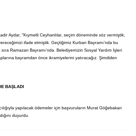
Kadir Aydar, "Kıymetli Ceyhanlılar, seçim döneminde söz vermiştik;
 vereceğimizi ifade etmiştik. Geçtiğimiz Kurban Bayramı’nda bu
mdi sıra Ramazan Bayramı’nda. Belediyemizin Sosyal Yardım İşleri
aplarına bayramdan önce ikramiyelerini yatıracağız. Şimdiden
E BAŞLADI
cılığıyla yapılacak ödemeler için başvuruların Murat Göğebakan
dığını duyurdu.