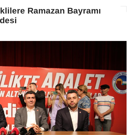
klilere Ramazan Bayramı
desi
GÜNDEM
Ceyhan Belediyesi’nden Asfa
Seferberliği: Yollar Adım Ad
Yenileniyor!
2026-08-07 11:14:02