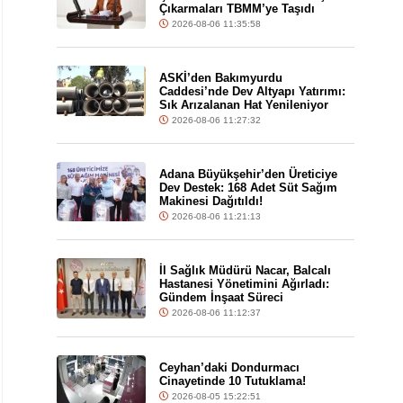
Çıkarmaları TBMM’ye Taşıdı
2026-08-06 11:35:58
ASKİ’den Bakımyurdu
Caddesi’nde Dev Altyapı Yatırımı:
Sık Arızalanan Hat Yenileniyor
2026-08-06 11:27:32
Adana Büyükşehir’den Üreticiye
Dev Destek: 168 Adet Süt Sağım
Makinesi Dağıtıldı!
2026-08-06 11:21:13
İl Sağlık Müdürü Nacar, Balcalı
Hastanesi Yönetimini Ağırladı:
Gündem İnşaat Süreci
2026-08-06 11:12:37
Ceyhan’daki Dondurmacı
Cinayetinde 10 Tutuklama!
2026-08-05 15:22:51