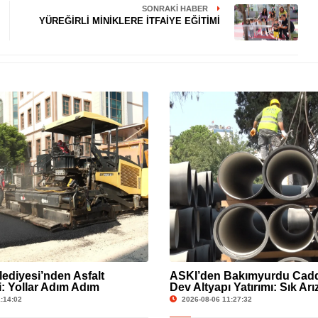
SONRAKI HABER
YÜREĞİRLİ MİNİKLERE İTFAİYE EĞİTİMİ
ediyesi’nden Asfalt
ASKİ’den Bakımyurdu Cadd
i: Yollar Adım Adım
Dev Altyapı Yatırımı: Sık Ar
!
Yenileniyor
:14:02
2026-08-06 11:27:32