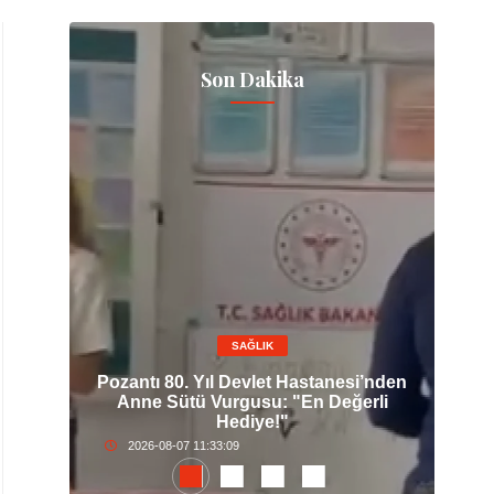
Son Dakika
SAĞLIK
lt
Pozantı 80. Yıl Devlet Hastanesi’nden
Ce
ım
Anne Sütü Vurgusu: "En Değerli
İ
Hediye!"
2026-08-07 11:33:09