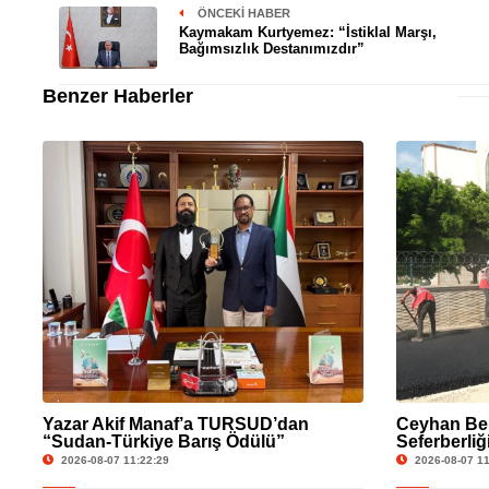
ÖNCEKI HABER
Kaymakam Kurtyemez: “İstiklal Marşı,
Bağımsızlık Destanımızdır”
Benzer Haberler
Yazar Akif Manaf’a TURSUD’dan
Ceyhan Bel
“Sudan-Türkiye Barış Ödülü”
Seferberliğ
Yenileniyor
2026-08-07 11:22:29
2026-08-07 11