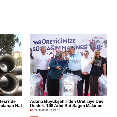
esi’nde
Adana Büyükşehir’den Üreticiye Dev
ızalanan Hat
Destek: 168 Adet Süt Sağım Makinesi
Dağıtıldı!
2026-08-06 11:21:13