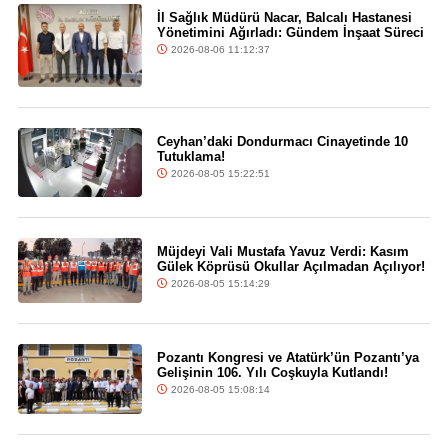
İl Sağlık Müdürü Nacar, Balcalı Hastanesi
Yönetimini Ağırladı: Gündem İnşaat Süreci
2026-08-06 11:12:37
Ceyhan’daki Dondurmacı Cinayetinde 10
Tutuklama!
2026-08-05 15:22:51
Müjdeyi Vali Mustafa Yavuz Verdi: Kasım
Gülek Köprüsü Okullar Açılmadan Açılıyor!
2026-08-05 15:14:29
Pozantı Kongresi ve Atatürk’ün Pozantı’ya
Gelişinin 106. Yılı Coşkuyla Kutlandı!
2026-08-05 15:08:14