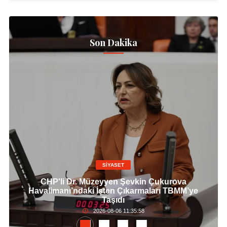
Son Dakika
SİYASET
CHP'li Dr. Müzeyyen Şevkin Çukurova
Havalimanı’ndaki İşten Çıkarmaları TBMM’ye
Taşıdı
2026-08-06 11:35:58