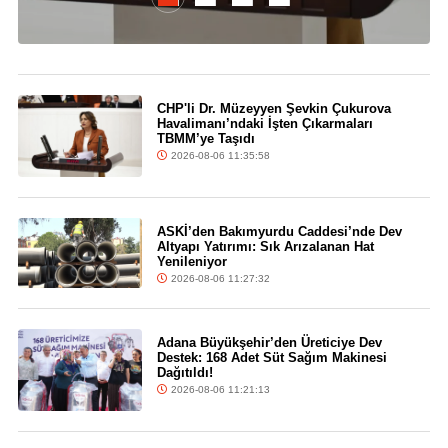
CHP'li Dr. Müzeyyen Şevkin Çukurova
Havalimanı’ndaki İşten Çıkarmaları
TBMM’ye Taşıdı
2026-08-06 11:35:58
ASKİ’den Bakımyurdu Caddesi’nde Dev
Altyapı Yatırımı: Sık Arızalanan Hat
Yenileniyor
2026-08-06 11:27:32
Adana Büyükşehir’den Üreticiye Dev
Destek: 168 Adet Süt Sağım Makinesi
Dağıtıldı!
2026-08-06 11:21:13