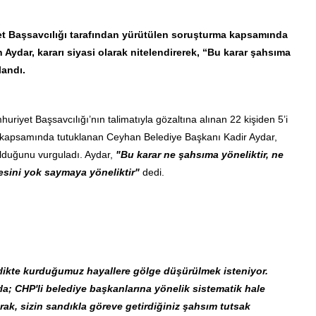
t Başsavcılığı tarafından yürütülen soruşturma kapsamında
 Aydar, kararı siyasi olarak nitelendirerek, “Bu karar şahsıma
landı.
iyet Başsavcılığı’nın talimatıyla gözaltına alınan 22 kişiden 5’i
 kapsamında tutuklanan Ceyhan Belediye Başkanı Kadir Aydar,
lduğunu vurguladı. Aydar,
"Bu karar ne şahsıma yöneliktir, ne
desini yok saymaya yöneliktir"
dedi.
rlikte kurduğumuz hayallere gölge düşürülmek isteniyor.
a; CHP'li belediye başkanlarına yönelik sistematik hale
arak, sizin sandıkla göreve getirdiğiniz şahsım tutsak