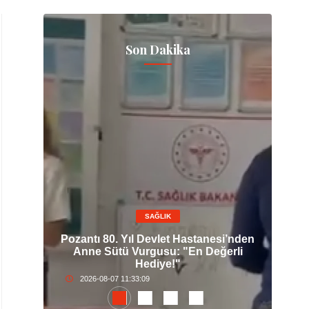
Son Dakika
SAĞLIK
lt
Pozantı 80. Yıl Devlet Hastanesi’nden
Ce
ım
Anne Sütü Vurgusu: "En Değerli
İ
Hediye!"
2026-08-07 11:33:09