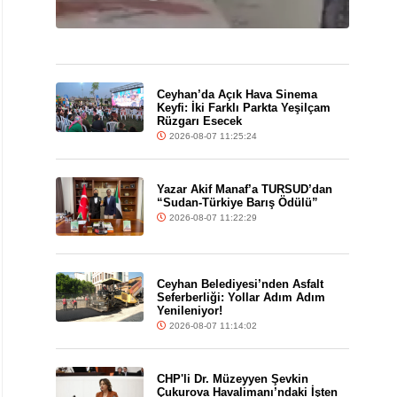
Ceyhan’da Açık Hava Sinema
Keyfi: İki Farklı Parkta Yeşilçam
Rüzgarı Esecek
2026-08-07 11:25:24
Yazar Akif Manaf’a TURSUD’dan
“Sudan-Türkiye Barış Ödülü”
2026-08-07 11:22:29
Ceyhan Belediyesi’nden Asfalt
Seferberliği: Yollar Adım Adım
Yenileniyor!
2026-08-07 11:14:02
CHP'li Dr. Müzeyyen Şevkin
Çukurova Havalimanı’ndaki İşten