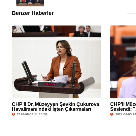
Benzer Haberler
CHP'li Dr. Müzeyyen Şevkin Çukurova
CHP'li Mü
Havalimanı’ndaki İşten Çıkarmaları
Seslendi: "
TBMM’ye Taşıdı
Yaşam Hakk
2026-08-06 11:35:58
2026-08-05 14