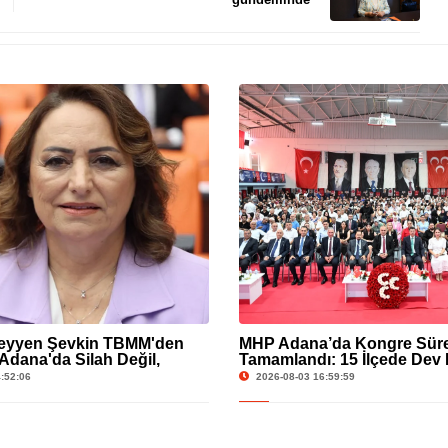
zeyyen Şevkin TBMM'den
MHP Adana’da Kongre Süre
Adana'da Silah Değil,
Tamamlandı: 15 İlçede Dev Bi
ı Korunmalı!"
:52:06
2026-08-03 16:59:59