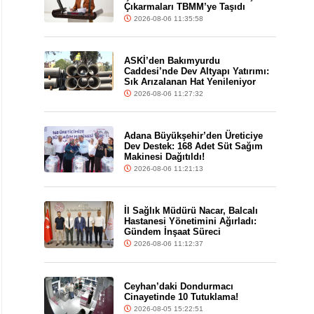
Çıkarmaları TBMM’ye Taşıdı
2026-08-06 11:35:58
ASKİ’den Bakımyurdu
Caddesi’nde Dev Altyapı Yatırımı:
Sık Arızalanan Hat Yenileniyor
2026-08-06 11:27:32
Adana Büyükşehir’den Üreticiye
Dev Destek: 168 Adet Süt Sağım
Makinesi Dağıtıldı!
2026-08-06 11:21:13
İl Sağlık Müdürü Nacar, Balcalı
Hastanesi Yönetimini Ağırladı:
Gündem İnşaat Süreci
2026-08-06 11:12:37
Ceyhan’daki Dondurmacı
Cinayetinde 10 Tutuklama!
2026-08-05 15:22:51