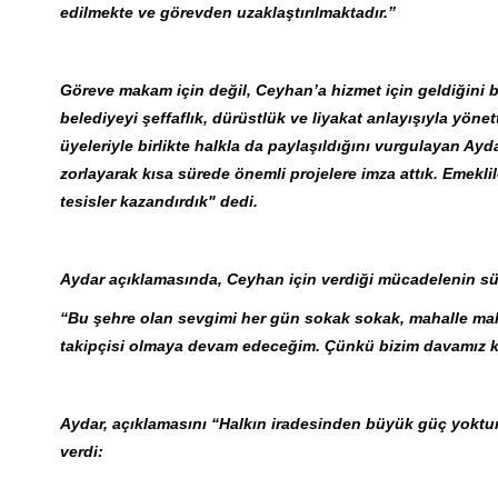
edilmekte ve görevden uzaklaştırılmaktadır.”
Göreve makam için değil, Ceyhan’a hizmet için geldiğini 
belediyeyi şeffaflık, dürüstlük ve liyakat anlayışıyla yön
üyeleriyle birlikte halkla da paylaşıldığını vurgulayan Ay
zorlayarak kısa sürede önemli projelere imza attık. Emeklil
tesisler kazandırdık" dedi.
Aydar açıklamasında, Ceyhan için verdiği mücadelenin süre
“Bu şehre olan sevgimi her gün sokak sokak, mahalle maha
takipçisi olmaya devam edeceğim. Çünkü bizim davamız kol
Aydar, açıklamasını “Halkın iradesinden büyük güç yoktur
verdi: