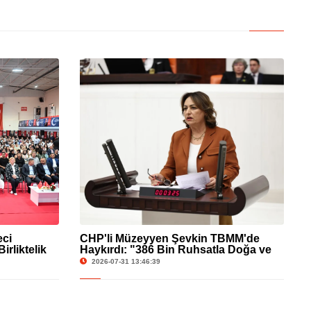
ci
CHP'li Müzeyyen Şevkin TBMM'de
rliktelik
Haykırdı: "386 Bin Ruhsatla Doğa ve
Tarım Yağma Altında!"
2026-07-31 13:46:39