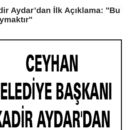
ir Aydar’dan İlk Açıklama: "Bu
aymaktır"
GÜNDEM
Ceyhan Belediyesi’nden Asfa
Seferberliği: Yollar Adım Ad
Yenileniyor!
2026-08-07 11:14:02