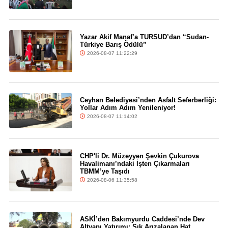
Yazar Akif Manaf’a TURSUD’dan “Sudan-
Türkiye Barış Ödülü”
2026-08-07 11:22:29
Ceyhan Belediyesi’nden Asfalt Seferberliği:
Yollar Adım Adım Yenileniyor!
2026-08-07 11:14:02
CHP'li Dr. Müzeyyen Şevkin Çukurova
Havalimanı’ndaki İşten Çıkarmaları
TBMM’ye Taşıdı
2026-08-06 11:35:58
ASKİ’den Bakımyurdu Caddesi’nde Dev
Altyapı Yatırımı: Sık Arızalanan Hat