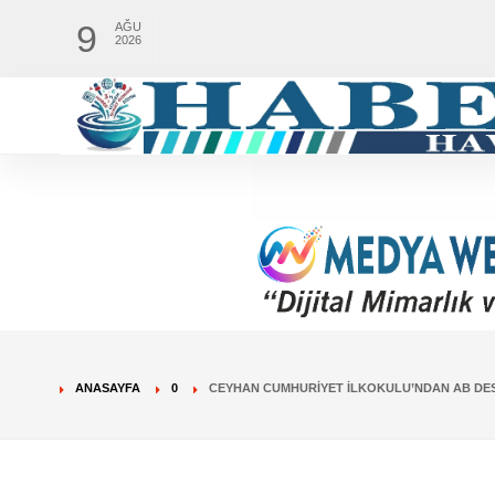
9
AĞU
2026
ANASAYFA
0
CEYHAN CUMHURIYET İLKOKULU’NDAN AB DES