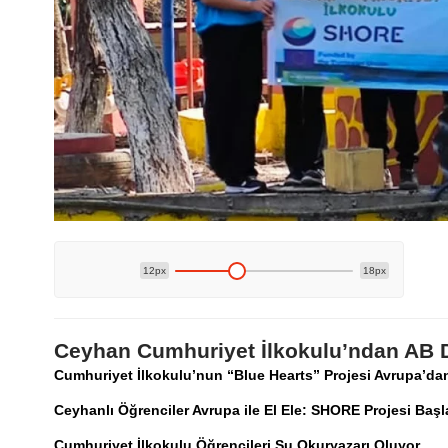
12px
18px
Ceyhan Cumhuriyet İlkokulu’ndan AB D
Cumhuriyet İlkokulu’nun “Blue Hearts” Projesi Avrupa’da
Ceyhanlı Öğrenciler Avrupa ile El Ele: SHORE Projesi Başl
Cumhuriyet İlkokulu Öğrencileri Su Okuryazarı Oluyor