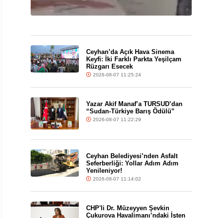
Ceyhan’da Açık Hava Sinema
Keyfi: İki Farklı Parkta Yeşilçam
Rüzgarı Esecek
2026-08-07 11:25:24
Yazar Akif Manaf’a TURSUD’dan
“Sudan-Türkiye Barış Ödülü”
2026-08-07 11:22:29
Ceyhan Belediyesi’nden Asfalt
Seferberliği: Yollar Adım Adım
Yenileniyor!
2026-08-07 11:14:02
CHP'li Dr. Müzeyyen Şevkin
Çukurova Havalimanı’ndaki İşten