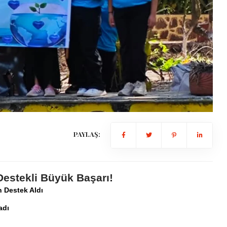
PAYLAŞ:
estekli Büyük Başarı!
n Destek Aldı
adı