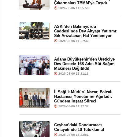
Çıkarmaları TBMM’ye Taşıdı
2026-08-06 11:35:58
ASKİ’den Bakımyurdu
Caddesi’nde Dev Altyapı Yatırımı:
Sık Arızalanan Hat Yenileniyor
2026-08-06 11:27:32
Adana Büyükşehir’den Üreticiye
Dev Destek: 168 Adet Süt Sağım
Makinesi Dağıtıldı!
2026-08-06 11:21:13
İl Sağlık Müdürü Nacar, Balcalı
Hastanesi Yönetimini Ağırladı:
Gündem İnşaat Süreci
2026-08-06 11:12:37
Ceyhan’daki Dondurmacı
Cinayetinde 10 Tutuklama!
2026-08-05 15:22:51