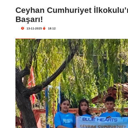
Ceyhan Cumhuriyet İlkokulu’
Başarı!
13-11-2025
18:12