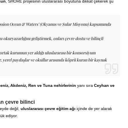
gun
, SHORE projesinin uluslararası boyutuna dikkat çekerek şu
ission Ocean & Waters’ (Okyanus ve Sular Misyonu) kapsamında
 okuryazarlığını geliştirmek, onları çevre dostu ve bilinçli
5 ortak kurumun yer aldığı uluslararası bir konsorsiyum
, yerel paydaşlar ve okullar arasında köprü kuran bir kaynak
deniz, Akdeniz, Ren ve Tuna nehirlerinin
yanı sıra
Ceyhan ve
 çevre bilinci
zeyde değil,
uluslararası çevre eğitim ağı
içinde de yer alarak
ük ediyor.