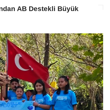
ndan AB Destekli Büyük
GÜNDEM
Ceyhan Belediyesi’nden Asfa
Seferberliği: Yollar Adım Ad
Yenileniyor!
2026-08-07 11:14:02