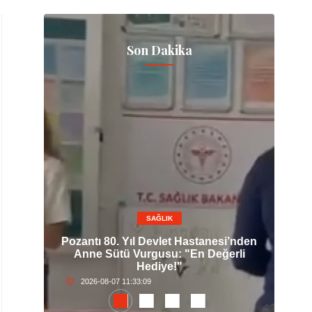
Son Dakika
SAĞLIK
lt
Pozantı 80. Yıl Devlet Hastanesi’nden
Ce
ım
Anne Sütü Vurgusu: "En Değerli
İ
Hediye!"
2026-08-07 11:33:09