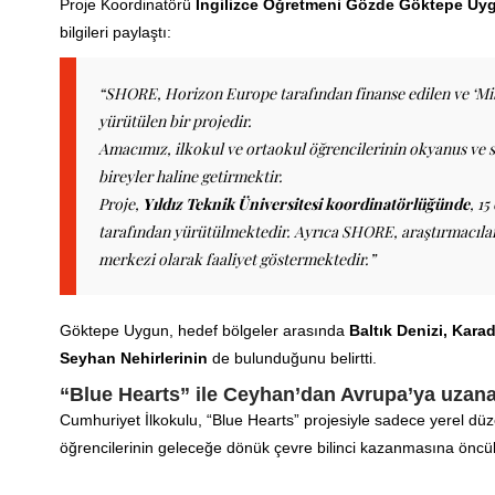
Proje Koordinatörü
İngilizce Öğretmeni Gözde Göktepe Uy
bilgileri paylaştı:
“SHORE, Horizon Europe tarafından finanse edilen ve ‘M
yürütülen bir projedir.
Amacımız, ilkokul ve ortaokul öğrencilerinin okyanus ve su
bireyler haline getirmektir.
Proje,
Yıldız Teknik Üniversitesi koordinatörlüğünde
, 1
tarafından yürütülmektedir. Ayrıca SHORE, araştırmacılar
merkezi olarak faaliyet göstermektedir.”
Göktepe Uygun, hedef bölgeler arasında
Baltık Denizi, Kara
Seyhan Nehirlerinin
de bulunduğunu belirtti.
“Blue Hearts” ile Ceyhan’dan Avrupa’ya uzanan
Cumhuriyet İlkokulu, “Blue Hearts” projesiyle sadece yerel dü
öğrencilerinin geleceğe dönük çevre bilinci kazanmasına öncül