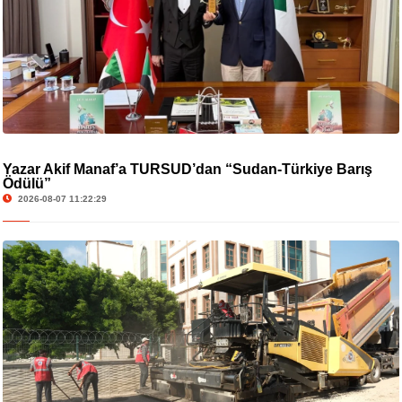
Yazar Akif Manaf’a TURSUD’dan “Sudan-Türkiye Barış
Ödülü”
2026-08-07 11:22:29