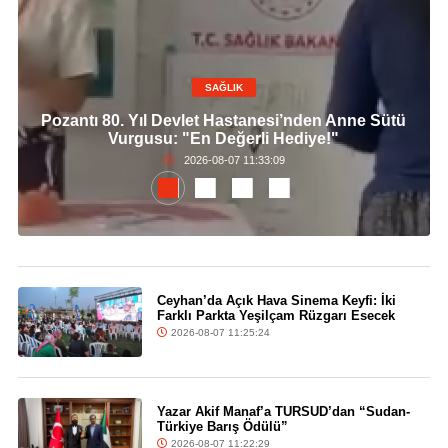
SAĞLIK
Pozantı 80. Yıl Devlet Hastanesi’nden Anne Sütü
Vurgusu: "En Değerli Hediye!"
2026-08-07 11:33:09
Ceyhan’da Açık Hava Sinema Keyfi: İki
Farklı Parkta Yeşilçam Rüzgarı Esecek
2026-08-07 11:25:24
Yazar Akif Manaf’a TURSUD’dan “Sudan-
Türkiye Barış Ödülü”
2026-08-07 11:22:29