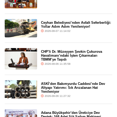
Ceyhan Belediyesi’nden Asfalt Seferberliği:
Yollar Adım Adım Yenileniyor!
2026-08-07 11:14:02
CHP'li Dr. Müzeyyen Şevkin Çukurova
Havalimanı’ndaki İşten Çıkarmaları
TBMM’ye Taşıdı
2026-08-06 11:35:58
ASKİ’den Bakımyurdu Caddesi’nde Dev
Altyapı Yatırımı: Sık Arızalanan Hat
Yenileniyor
2026-08-06 11:27:32
Adana Büyükşehir’den Üreticiye Dev
Destek: 168 Adet Süt Sağım Makinesi