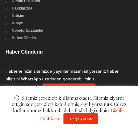
Gizlilik Politikası
Hakkımızda
İletişim
Künye
Nöbetçi Eczaneler
Haber Gönder
Haber Gönderin
Haberlerinizin sitemizde yayınlanmasını istiyorsanız haber
bilgisini WhatsApp üzerinden gönderebilirsiniz.
HABER GÖNDERIN
Sitemiz çerezleri kullanmaktadır. Sitemiz ziyaret
ettiğinizde çerezleri kabul etmiş sayılıyorsunuz. Çerez
kullanımımız hakkında daha fazla bilgi edinin:
Gizlilik
© ©
Haber Havuzu
. All Rights Reserved.
Politikası
Onaylıyorum
Gizlilik Politikası