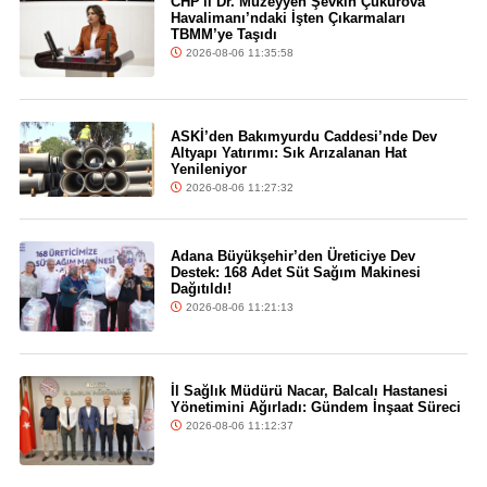
CHP'li Dr. Müzeyyen Şevkin Çukurova
Havalimanı’ndaki İşten Çıkarmaları
TBMM’ye Taşıdı
2026-08-06 11:35:58
ASKİ’den Bakımyurdu Caddesi’nde Dev
Altyapı Yatırımı: Sık Arızalanan Hat
Yenileniyor
2026-08-06 11:27:32
Adana Büyükşehir’den Üreticiye Dev
Destek: 168 Adet Süt Sağım Makinesi
Dağıtıldı!
2026-08-06 11:21:13
İl Sağlık Müdürü Nacar, Balcalı Hastanesi
Yönetimini Ağırladı: Gündem İnşaat Süreci
2026-08-06 11:12:37