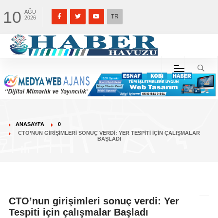
10
AĞU
TR
2026
ANASAYFA
0
CTO’NUN GIRIŞIMLERI SONUÇ VERDI: YER TESPITI IÇIN ÇALIŞMALAR
BAŞLADI
CTO’nun girişimleri sonuç verdi: Yer
Tespiti için çalışmalar Başladı