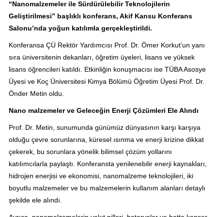
“Nanomalzemeler ile Sürdürülebilir Teknolojilerin
Geliştirilmesi” başlıklı konferans, Akif Kansu Konferans
Salonu’nda yoğun katılımla gerçekleştirildi.
Konferansa ÇÜ Rektör Yardımcısı Prof. Dr. Ömer Korkut’un yanı
sıra üniversitenin dekanları, öğretim üyeleri, lisans ve yüksek
lisans öğrencileri katıldı. Etkinliğin konuşmacısı ise TÜBA Asosye
Üyesi ve Koç Üniversitesi Kimya Bölümü Öğretim Üyesi Prof. Dr.
Önder Metin oldu.
Nano malzemeler ve Geleceğin Enerji Çözümleri Ele Alındı
Prof. Dr. Metin, sunumunda günümüz dünyasının karşı karşıya
olduğu çevre sorunlarına, küresel ısınma ve enerji krizine dikkat
çekerek, bu sorunlara yönelik bilimsel çözüm yollarını
katılımcılarla paylaştı. Konferansta yenilenebilir enerji kaynakları,
hidrojen enerjisi ve ekonomisi, nanomalzeme teknolojileri, iki
boyutlu malzemeler ve bu malzemelerin kullanım alanları detaylı
şekilde ele alındı.
Ayrıca, nanomalzemelerin yakıt pilleri, bataryalar ve hatta kanser