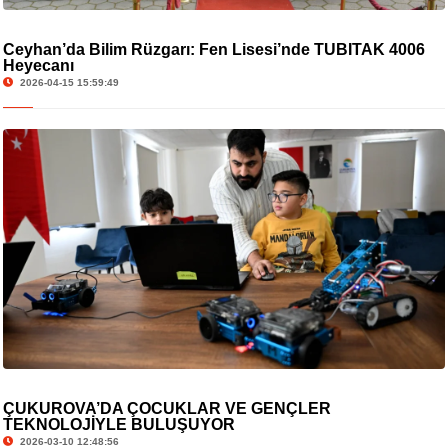
Ceyhan’da Bilim Rüzgarı: Fen Lisesi’nde TÜBİTAK 4006
Heyecanı
2026-04-15 15:59:49
ÇUKUROVA’DA ÇOCUKLAR VE GENÇLER
TEKNOLOJİYLE BULUŞUYOR
2026-03-10 12:48:56