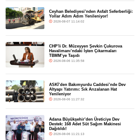
Ceyhan Belediyesi’nden Asfalt Seferberliği:
Yollar Adım Adım Yenileniyor!
2026-08-07 11:14:02
CHP'li Dr. Müzeyyen Şevkin Çukurova
Havalimanı’ndaki İşten Çıkarmaları
TBMM’ye Taşıdı
2026-08-06 11:35:58
ASKİ’den Bakımyurdu Caddesi’nde Dev
Altyapı Yatırımı: Sık Arızalanan Hat
Yenileniyor
2026-08-06 11:27:32
Adana Büyükşehir’den Üreticiye Dev
Destek: 168 Adet Süt Sağım Makinesi
Dağıtıldı!
2026-08-06 11:21:13