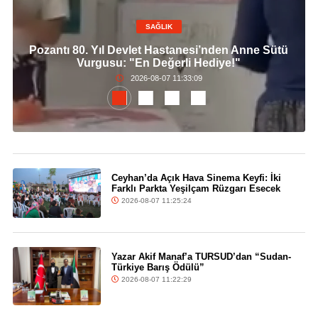
SAĞLIK
Pozantı 80. Yıl Devlet Hastanesi’nden Anne Sütü
Vurgusu: "En Değerli Hediye!"
2026-08-07 11:33:09
Ceyhan’da Açık Hava Sinema Keyfi: İki
Farklı Parkta Yeşilçam Rüzgarı Esecek
2026-08-07 11:25:24
Yazar Akif Manaf’a TURSUD’dan “Sudan-
Türkiye Barış Ödülü”
2026-08-07 11:22:29