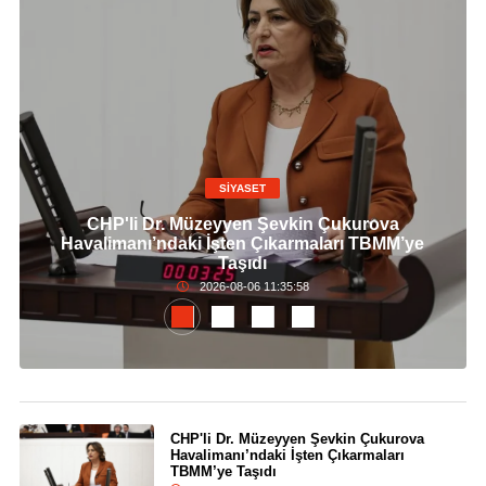
SİYASET
CHP'li Dr. Müzeyyen Şevkin Çukurova
Havalimanı’ndaki İşten Çıkarmaları TBMM’ye
Taşıdı
2026-08-06 11:35:58
CHP'li Dr. Müzeyyen Şevkin Çukurova
Havalimanı’ndaki İşten Çıkarmaları
TBMM’ye Taşıdı