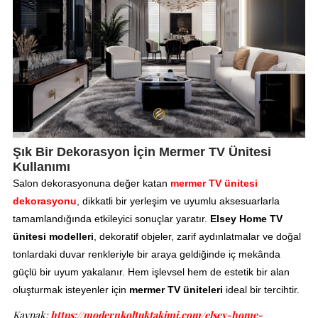
Şık Bir Dekorasyon İçin Mermer TV Ünitesi
Kullanımı
Salon dekorasyonuna değer katan
mermer TV ünitesi
dekorasyonu
, dikkatli bir yerleşim ve uyumlu aksesuarlarla
tamamlandığında etkileyici sonuçlar yaratır.
Elsey Home
TV
ünitesi modelleri
, dekoratif objeler, zarif aydınlatmalar ve doğal
tonlardaki duvar renkleriyle bir araya geldiğinde iç mekânda
güçlü bir uyum yakalanır. Hem işlevsel hem de estetik bir alan
oluşturmak isteyenler için
mermer TV üniteleri
ideal bir tercihtir.
Kaynak:
https://modernkoltuktakimi.com/elsey-home-