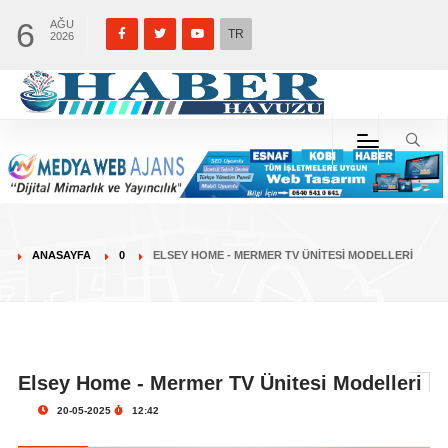
6
AĞU
TR
2026
ANASAYFA
0
ELSEY HOME - MERMER TV ÜNITESI MODELLERI
Elsey Home - Mermer TV Ünitesi Modelleri
20-05-2025
12:42