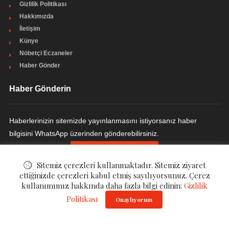
Gizlilik Politikası
Hakkımızda
İletişim
Künye
Nöbetçi Eczaneler
Haber Gönder
Haber Gönderin
Haberlerinizin sitemizde yayınlanmasını istiyorsanız haber
bilgisini WhatsApp üzerinden gönderebilirsiniz.
HABER GÖNDERIN
Sitemiz çerezleri kullanmaktadır. Sitemiz ziyaret
ettiğinizde çerezleri kabul etmiş sayılıyorsunuz. Çerez
kullanımımız hakkında daha fazla bilgi edinin:
Gizlilik
© ©
Haber Havuzu
. All Rights Reserved.
Politikası
Onaylıyorum
Gizlilik Politikası