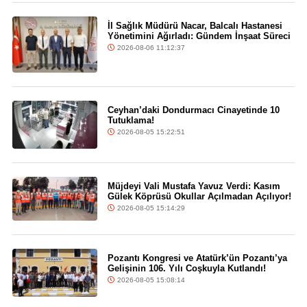
İl Sağlık Müdürü Nacar, Balcalı Hastanesi
Yönetimini Ağırladı: Gündem İnşaat Süreci
2026-08-06 11:12:37
Ceyhan’daki Dondurmacı Cinayetinde 10
Tutuklama!
2026-08-05 15:22:51
Müjdeyi Vali Mustafa Yavuz Verdi: Kasım
Gülek Köprüsü Okullar Açılmadan Açılıyor!
2026-08-05 15:14:29
Pozantı Kongresi ve Atatürk’ün Pozantı’ya
Gelişinin 106. Yılı Coşkuyla Kutlandı!
2026-08-05 15:08:14