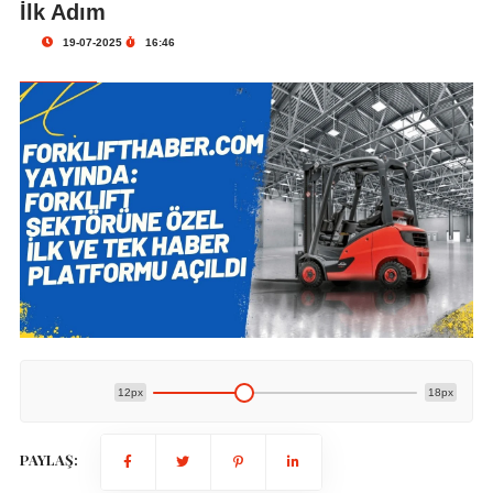
İlk Adım
19-07-2025
16:46
12px
18px
PAYLAŞ: