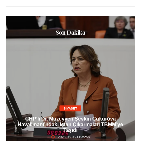
Son Dakika
SİYASET
CHP'li Dr. Müzeyyen Şevkin Çukurova
Havalimanı’ndaki İşten Çıkarmaları TBMM’ye
Taşıdı
2026-08-06 11:35:58