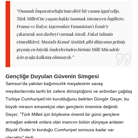
“Osmanlı İmparatorluğu’nun dört bir yanını işgal edip,
Türk Milleti’ne yaşam hakkı tanımak istemeyen İngiltere,
Fransa ve İtalya; taşeronları Yunanistan’ı İzmir’e
çıkararak son darbeyi vurmak istedi. Fakat tahmin
etmedikleri; Mustafa Kemal Atatürk gibi dünyanın gelmiş
geçmiş en büyük önderlerinden birinin Milli Mücadele
için ayağa kalkmış olmasıydı.”
Gençliğe Duyulan Güvenin Simgesi
Samsun’da yakılan bağımsızlık meşalesinin savaş
meydanlarında tarihi bir zafere dönüştüğünü ve ardından çağdaş
Türkiye Cumhuriyeti’nin kurulduğunu belirten Güngör Geçer, bu
büyük mirasın emanetçisi olan gençlerin önemine değindi.
Geçer,
"Türk Milleti için böylesine önemli bir günü gençlere
armağan ederek onlara olan inancını bütün dünyaya anlatan
Büyük Önder’in kurduğu Cumhuriyet sonsuza kadar var
olacaktır"
dedi.