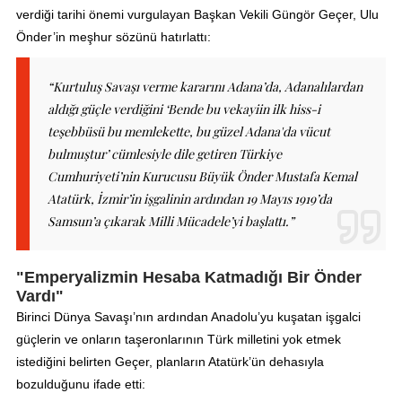
verdiği tarihi önemi vurgulayan Başkan Vekili Güngör Geçer, Ulu
Önder’in meşhur sözünü hatırlattı:
“Kurtuluş Savaşı verme kararını Adana’da, Adanalılardan
aldığı güçle verdiğini
‘Bende bu vekayiin ilk hiss-i
teşebbüsü bu memlekette, bu güzel Adana'da vücut
bulmuştur’
cümlesiyle dile getiren Türkiye
Cumhuriyeti’nin Kurucusu Büyük Önder Mustafa Kemal
Atatürk, İzmir’in işgalinin ardından 19 Mayıs 1919’da
Samsun’a çıkarak Milli Mücadele’yi başlattı.”
"Emperyalizmin Hesaba Katmadığı Bir Önder
Vardı"
Birinci Dünya Savaşı’nın ardından Anadolu’yu kuşatan işgalci
güçlerin ve onların taşeronlarının Türk milletini yok etmek
istediğini belirten Geçer, planların Atatürk’ün dehasıyla
bozulduğunu ifade etti: