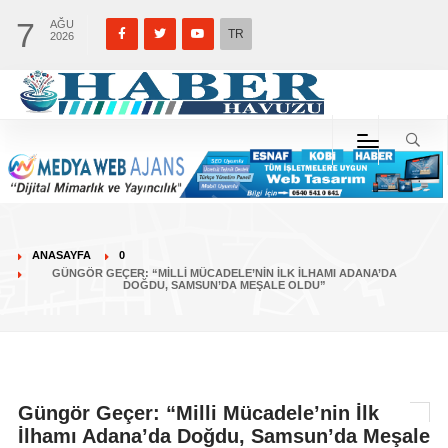
7
AĞU
TR
2026
ANASAYFA
0
GÜNGÖR GEÇER: “MILLI MÜCADELE’NIN İLK İLHAMI ADANA’DA
DOĞDU, SAMSUN’DA MEŞALE OLDU”
Güngör Geçer: “Milli Mücadele’nin İlk
İlhamı Adana’da Doğdu, Samsun’da Meşale