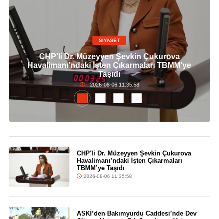
SİYASET
CHP'li Dr. Müzeyyen Şevkin Çukurova
Havalimanı’ndaki İşten Çıkarmaları TBMM’ye
Taşıdı
2026-08-06 11:35:58
CHP'li Dr. Müzeyyen Şevkin Çukurova
Havalimanı’ndaki İşten Çıkarmaları
TBMM’ye Taşıdı
2026-08-06 11:35:58
ASKİ’den Bakımyurdu Caddesi’nde Dev