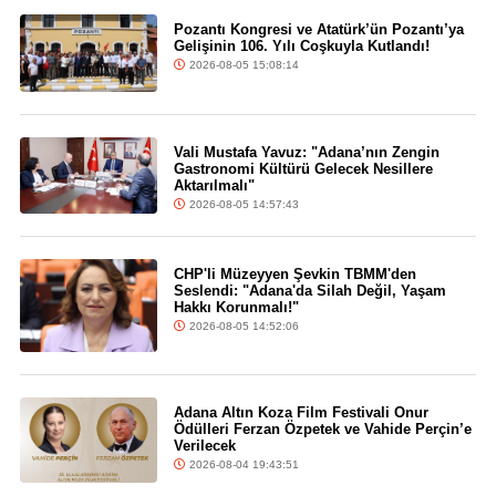
Pozantı Kongresi ve Atatürk’ün Pozantı’ya
Gelişinin 106. Yılı Coşkuyla Kutlandı!
2026-08-05 15:08:14
Vali Mustafa Yavuz: "Adana’nın Zengin
Gastronomi Kültürü Gelecek Nesillere
Aktarılmalı"
2026-08-05 14:57:43
CHP'li Müzeyyen Şevkin TBMM'den
Seslendi: "Adana'da Silah Değil, Yaşam
Hakkı Korunmalı!"
2026-08-05 14:52:06
Adana Altın Koza Film Festivali Onur
Ödülleri Ferzan Özpetek ve Vahide Perçin’e
Verilecek
2026-08-04 19:43:51