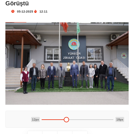
Görüştü
05-12-2025
12:11
12px
18px