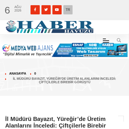
6
AĞU
TR
2026
ANASAYFA
0
İL MÜDÜRÜ BAYAZIT, YÜREĞIR’DE ÜRETIM ALANLARINI İNCELEDI:
ÇIFTÇILERLE BIREBIR GÖRÜŞTÜ
İl Müdürü Bayazıt, Yüreğir’de Üretim
Alanlarını İnceledi: Çiftçilerle Birebir