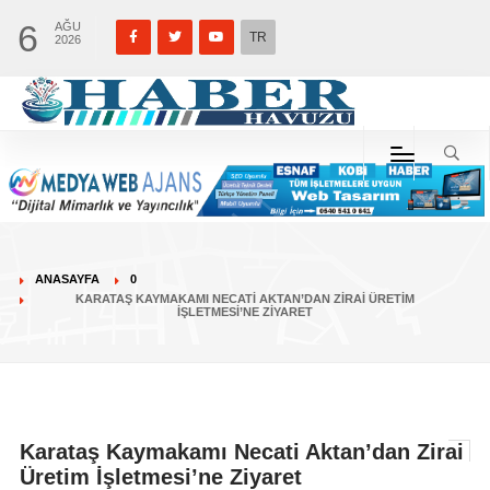
6
AĞU
TR
2026
ANASAYFA
0
KARATAŞ KAYMAKAMI NECATI AKTAN’DAN ZIRAI ÜRETIM
İŞLETMESI’NE ZIYARET
Karataş Kaymakamı Necati Aktan’dan Zirai
Üretim İşletmesi’ne Ziyaret