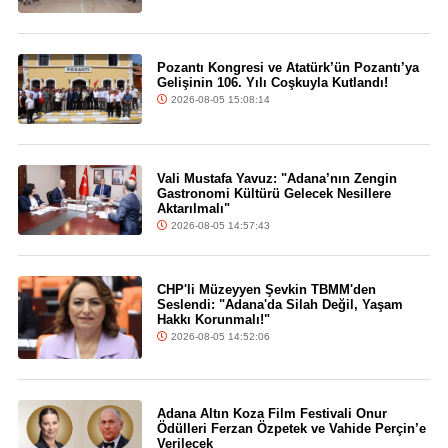
Pozantı Kongresi ve Atatürk’ün Pozantı’ya
Gelişinin 106. Yılı Coşkuyla Kutlandı!
2026-08-05 15:08:14
Vali Mustafa Yavuz: "Adana’nın Zengin
Gastronomi Kültürü Gelecek Nesillere
Aktarılmalı"
2026-08-05 14:57:43
CHP'li Müzeyyen Şevkin TBMM'den
Seslendi: "Adana'da Silah Değil, Yaşam
Hakkı Korunmalı!"
2026-08-05 14:52:06
Adana Altın Koza Film Festivali Onur
Ödülleri Ferzan Özpetek ve Vahide Perçin’e
Verilecek