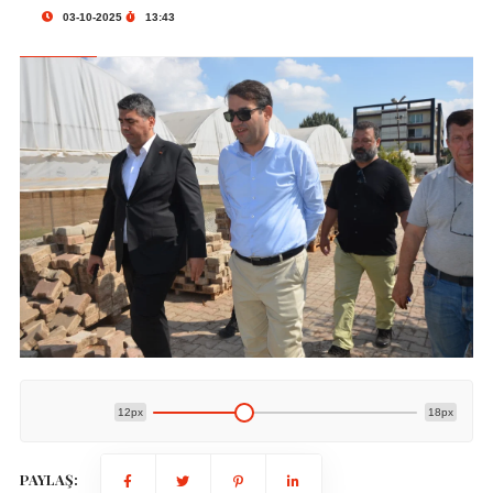
03-10-2025
13:43
12px
18px
PAYLAŞ: