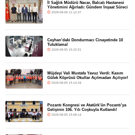
İl Sağlık Müdürü Nacar, Balcalı Hastanesi
Yönetimini Ağırladı: Gündem İnşaat Süreci
2026-08-06 11:12:37
Ceyhan’daki Dondurmacı Cinayetinde 10
Tutuklama!
2026-08-05 15:22:51
Müjdeyi Vali Mustafa Yavuz Verdi: Kasım
Gülek Köprüsü Okullar Açılmadan Açılıyor!
2026-08-05 15:14:29
Pozantı Kongresi ve Atatürk’ün Pozantı’ya
Gelişinin 106. Yılı Coşkuyla Kutlandı!
2026-08-05 15:08:14