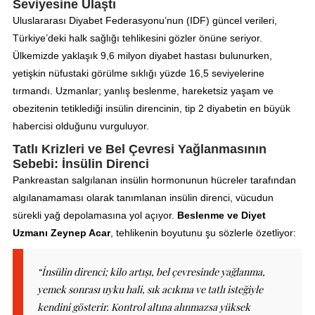
Seviyesine Ulaştı
Uluslararası Diyabet Federasyonu’nun (IDF) güncel verileri,
Türkiye’deki halk sağlığı tehlikesini gözler önüne seriyor.
Ülkemizde yaklaşık 9,6 milyon diyabet hastası bulunurken,
yetişkin nüfustaki görülme sıklığı yüzde 16,5 seviyelerine
tırmandı. Uzmanlar; yanlış beslenme, hareketsiz yaşam ve
obezitenin tetiklediği insülin direncinin, tip 2 diyabetin en büyük
habercisi olduğunu vurguluyor.
Tatlı Krizleri ve Bel Çevresi Yağlanmasının
Sebebi: İnsülin Direnci
Pankreastan salgılanan insülin hormonunun hücreler tarafından
algılanamaması olarak tanımlanan insülin direnci, vücudun
sürekli yağ depolamasına yol açıyor.
Beslenme ve Diyet
Uzmanı Zeynep Acar
, tehlikenin boyutunu şu sözlerle özetliyor:
“İnsülin direnci; kilo artışı, bel çevresinde yağlanma,
yemek sonrası uyku hali, sık acıkma ve tatlı isteğiyle
kendini gösterir. Kontrol altına alınmazsa yüksek