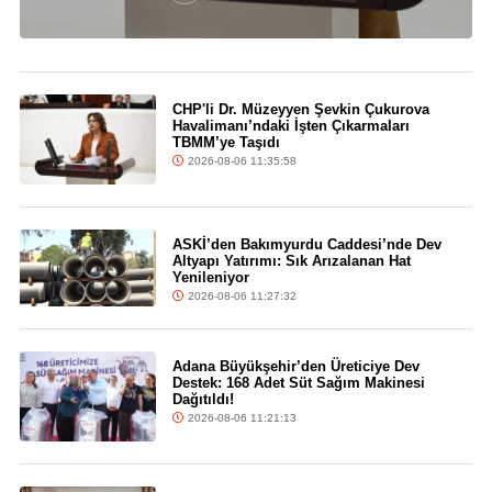
CHP'li Dr. Müzeyyen Şevkin Çukurova
Havalimanı’ndaki İşten Çıkarmaları
TBMM’ye Taşıdı
2026-08-06 11:35:58
ASKİ’den Bakımyurdu Caddesi’nde Dev
Altyapı Yatırımı: Sık Arızalanan Hat
Yenileniyor
2026-08-06 11:27:32
Adana Büyükşehir’den Üreticiye Dev
Destek: 168 Adet Süt Sağım Makinesi
Dağıtıldı!
2026-08-06 11:21:13