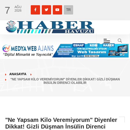
7
AĞU
TR
2026
ANASAYFA
"NE YAPSAM KILO VEREMIYORUM" DIYENLER DIKKAT! GIZLI DÜŞMAN
İNSÜLIN DIRENCI OLABILIR
"Ne Yapsam Kilo Veremiyorum" Diyenler
Dikkat! Gizli Düşman İnsülin Direnci