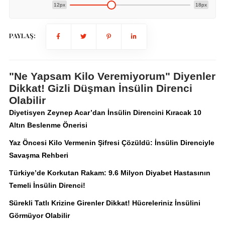
12px
18px
PAYLAŞ:
"Ne Yapsam Kilo Veremiyorum" Diyenler
Dikkat! Gizli Düşman İnsülin Direnci
Olabilir
Diyetisyen Zeynep Acar’dan İnsülin Direncini Kıracak 10
Altın Beslenme Önerisi
Yaz Öncesi Kilo Vermenin Şifresi Çözüldü: İnsülin Direnciyle
Savaşma Rehberi
Türkiye’de Korkutan Rakam: 9.6 Milyon Diyabet Hastasının
Temeli İnsülin Direnci!
Sürekli Tatlı Krizine Girenler Dikkat! Hücreleriniz İnsülini
Görmüyor Olabilir