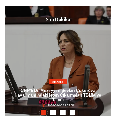
Son Dakika
SİYASET
CHP'li Dr. Müzeyyen Şevkin Çukurova
Havalimanı’ndaki İşten Çıkarmaları TBMM’ye
Taşıdı
2026-08-06 11:35:58