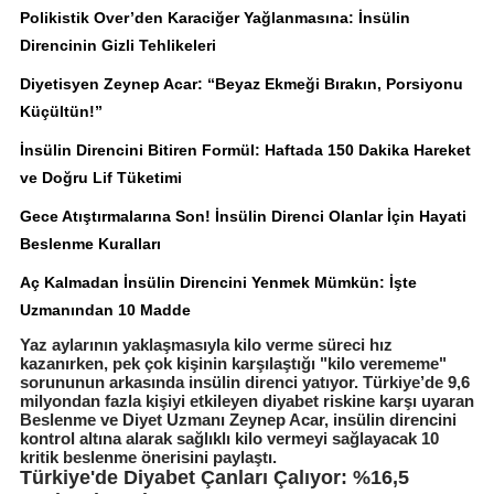
Polikistik Over’den Karaciğer Yağlanmasına: İnsülin
Direncinin Gizli Tehlikeleri
Diyetisyen Zeynep Acar: “Beyaz Ekmeği Bırakın, Porsiyonu
Küçültün!”
İnsülin Direncini Bitiren Formül: Haftada 150 Dakika Hareket
ve Doğru Lif Tüketimi
Gece Atıştırmalarına Son! İnsülin Direnci Olanlar İçin Hayati
Beslenme Kuralları
Aç Kalmadan İnsülin Direncini Yenmek Mümkün: İşte
Uzmanından 10 Madde
Yaz aylarının yaklaşmasıyla kilo verme süreci hız
kazanırken, pek çok kişinin karşılaştığı "kilo verememe"
sorununun arkasında insülin direnci yatıyor. Türkiye’de 9,6
milyondan fazla kişiyi etkileyen diyabet riskine karşı uyaran
Beslenme ve Diyet Uzmanı Zeynep Acar, insülin direncini
kontrol altına alarak sağlıklı kilo vermeyi sağlayacak 10
kritik beslenme önerisini paylaştı.
Türkiye'de Diyabet Çanları Çalıyor: %16,5