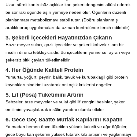
Uzun süreli kontrolsüz açlıklar kan şekeri dengesini altüst ederek
bir sonraki öğünde aşırı yemeye neden olur. Öğünlerin düzenli
planlanması metabolizmayı stabil tutar. (Doğru planlanmış
aralıklı oruç uygulamaları da uzman kontrolünde tercih edilebilir).
3. Şekerli İçecekleri Hayatınızdan Çıkarın
Hazır meyve suları, gazlı içecekler ve şekerli kahveler tam bir
insülin direnci tetikleyicisidir. Bu içeceklerin yerine su, ayran veya
şekersiz bitki çayları tüketilmelidir.
4. Her Öğünde Kaliteli Protein
Yumurta, yoğurt, peynir, balık, tavuk ve kurubaklagil gibi protein
kaynakları sindirimi uzatarak ani açlık krizlerini engeller.
5. Lif (Posa) Tüketimini Artırın
Sebzeler, taze meyveler ve yulaf gibi lif zengini besinler, şeker
emilimini yavaşlatarak insülin yanıtını olumlu etkiler.
6. Gece Geç Saatte Mutfak Kapılarını Kapatın
Yatmadan hemen önce tüketilen yüksek kalorili ve ağır öğünler,
gece boyu kan şekerini yüksek tutarak kilo artışını ve yağlanmayı