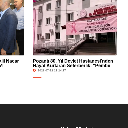
lil Nacar
Pozantı 80. Yıl Devlet Hastanesi’nden
SM
Hayat Kurtaran Seferberlik: "Pembe
eme
Yolumuza Katılın"
2026-07-22 18:24:27