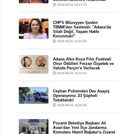
2026-08-05 14:57:43
CHP'li Müzeyyen Şevkin
TBMM'den Seslendi: "Adana'da
Silah Değil, Yaşam Hakkı
Korunmalı!"
2026-08-05 14:52:06
Adana Altın Koza Film Festivali
Onur Ödülleri Ferzan Özpetek ve
Vahide Perçin’e Verilecek
2026-08-04 19:43:51
Ceyhan Polisinden Dev Asayiş
Operasyonu: 23 Şüpheli
Tutuklandı!
2026-08-04 18:46:58
Pozantı Belediye Başkanı Ali
Avan'dan Yeni İlçe Jandarma
Komutanı Hamit Bağatur'a Ziyaret