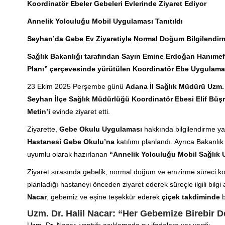
Koordinatör Ebeler Gebeleri Evlerinde Ziyaret Ediyor
Annelik Yolculuğu Mobil Uygulaması Tanıtıldı
Seyhan’da Gebe Ev Ziyaretiyle Normal Doğum Bilgilendirm
Sağlık Bakanlığı tarafından Sayın Emine Erdoğan Hanıme
Planı” çerçevesinde yürütülen Koordinatör Ebe Uygulaması 
23 Ekim 2025 Perşembe günü
Adana İl Sağlık Müdürü Uzm. 
Seyhan İlçe Sağlık Müdürlüğü Koordinatör Ebesi Elif Büş
Metin’i
evinde ziyaret etti.
Ziyarette,
Gebe Okulu Uygulaması
hakkında bilgilendirme y
Hastanesi Gebe Okulu’na
katılımı planlandı. Ayrıca Bakanlı
uyumlu olarak hazırlanan
“Annelik Yolculuğu Mobil Sağlık
Ziyaret sırasında gebelik, normal doğum ve emzirme süreci k
planladığı hastaneyi önceden ziyaret ederek süreçle ilgili bil
Nacar
, gebemiz ve eşine teşekkür ederek
çiçek takdiminde
b
Uzm. Dr. Halil Nacar: “Her Gebemize Birebir D
Uzm. Dr. Nacar, yaptığı açıklamada şu ifadelere yer verdi: