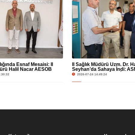
ğında Esnaf Mesaisi: İl
İl Sağlık Müdürü Uzm. Dr. Ha
ürü Halil Nacar AESOB
Seyhan’da Sahaya İndi: A
er’i Ağırladı
Hizmetlerine Yerinde İncel
:30:32
2026-07-24 14:49:24