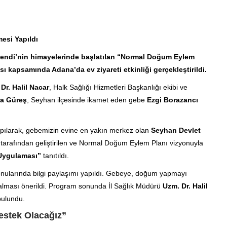
esi Yapıldı
fendi’nin himayelerinde başlatılan “Normal Doğum Eylem
kapsamında Adana’da ev ziyareti etkinliği gerçekleştirildi.
Dr. Halil Nacar
, Halk Sağlığı Hizmetleri Başkanlığı ekibi ve
ra Güreş
, Seyhan ilçesinde ikamet eden gebe
Ezgi Borazancı
apılarak, gebemizin evine en yakın merkez olan
Seyhan Devlet
k tarafından geliştirilen ve Normal Doğum Eylem Planı vizyonuyla
 Uygulaması”
tanıtıldı.
onularında bilgi paylaşımı yapıldı. Gebeye, doğum yapmayı
gi alması önerildi. Program sonunda İl Sağlık Müdürü
Uzm. Dr. Halil
ulundu.
estek Olacağız”