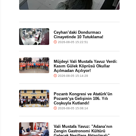
Ceyhan’daki Dondurmacı
Cinayetinde 10 Tutuklama!
2026-08-05 15:22:51
Müjdeyi Vali Mustafa Yavuz Verdi:
Kasım Gülek Köprüsü Okullar
Açılmadan Açılıyor!
2026-08-05 15:14:29
Pozantı Kongresi ve Atatürk’ün
Pozantı’ya Gelişinin 106. Yılı
Coşkuyla Kutlandı!
2026-08-05 15:08:14
Vali Mustafa Yavuz: "Adana’nın
Zengin Gastronomi Kültürü
Gelecek Nesillere Aktarılmalı"