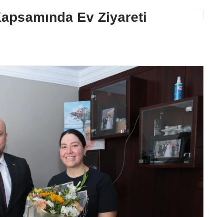
apsamında Ev Ziyareti
GÜNDEM
Vali Mustafa Yavuz: "Adana’n
Zengin Gastronomi Kültürü Ge
Nesillere Aktarılmalı"
2026-08-05 14:57:43