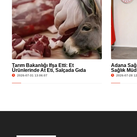
Tarım Bakanlığı İfşa Etti: Et
Adana Sağlı
Ürünlerinde At Eti, Salçada Gıda
Sağlık Müd
Boyası Skandalı!
Başkanı Gög
2026-07-31 13:06:07
2026-07-28 12