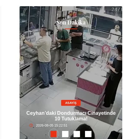
Son Dakika
ASAYİŞ
ın
M
lecek
Ceyhan’daki Dondurmacı Cinayetinde
10 Tutuklama!
2026-08-05 15:22:51