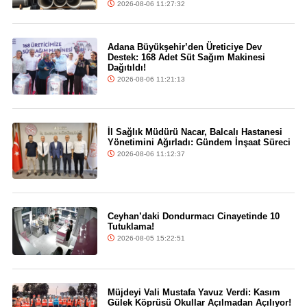
2026-08-06 11:27:32
Adana Büyükşehir’den Üreticiye Dev
Destek: 168 Adet Süt Sağım Makinesi
Dağıtıldı!
2026-08-06 11:21:13
İl Sağlık Müdürü Nacar, Balcalı Hastanesi
Yönetimini Ağırladı: Gündem İnşaat Süreci
2026-08-06 11:12:37
Ceyhan’daki Dondurmacı Cinayetinde 10
Tutuklama!
2026-08-05 15:22:51
Müjdeyi Vali Mustafa Yavuz Verdi: Kasım
Gülek Köprüsü Okullar Açılmadan Açılıyor!