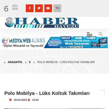
6
AĞU
TR
2026
ANASAYFA
0
POLO MOBILYA - LÜKS KOLTUK TAKIMLARI
Polo Mobilya - Lüks Koltuk Takımları
28-04-2025
15:05