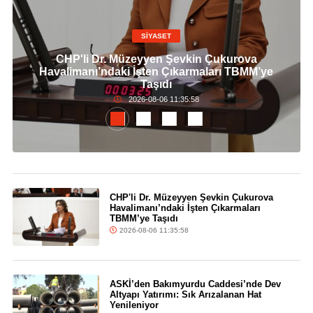
SİYASET
CHP'li Dr. Müzeyyen Şevkin Çukurova
Havalimanı’ndaki İşten Çıkarmaları TBMM’ye
Taşıdı
2026-08-06 11:35:58
CHP'li Dr. Müzeyyen Şevkin Çukurova
Havalimanı’ndaki İşten Çıkarmaları
TBMM’ye Taşıdı
2026-08-06 11:35:58
ASKİ’den Bakımyurdu Caddesi’nde Dev
Altyapı Yatırımı: Sık Arızalanan Hat
Yenileniyor