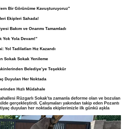
odern Bir Görünüme Kavuşturuyoruz”
eri Ekipleri Sahada!
diyesi Bakım ve Onarımı Tamamladı
ak Yok Yola Devam!”
: Yol Tadilatları Hız Kazandı
den Sokak Sokak Yenileme
Sakinlerinden Belediye’ye Teşekkür
yaç Duyulan Her Noktada
plerinden Hızlı Müdahale
 Mahallesi Rüzgarlı Sokak’ta zamanla deforme olan ve bozulan
ekilde gerçekleştirdi. Çalışmaları yakından takip eden Pozantı
htiyaç duyulan her noktada ekiplerimizle ilk günkü aşkla