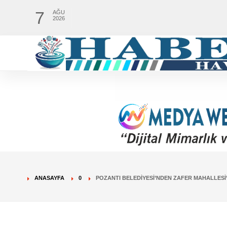
7
AĞU
2026
ANASAYFA
0
POZANTI BELEDIYESI’NDEN ZAFER MAHALLESI