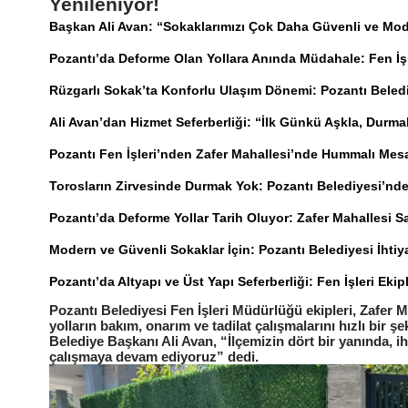
Yenileniyor!
Başkan Ali Avan: “Sokaklarımızı Çok Daha Güvenli ve M
Pozantı’da Deforme Olan Yollara Anında Müdahale: Fen İşl
Rüzgarlı Sokak’ta Konforlu Ulaşım Dönemi: Pozantı Bele
Ali Avan’dan Hizmet Seferberliği: “İlk Günkü Aşkla, Durm
Pozantı Fen İşleri’nden Zafer Mahallesi’nde Hummalı Mesai
Torosların Zirvesinde Durmak Yok: Pozantı Belediyesi’n
Pozantı’da Deforme Yollar Tarih Oluyor: Zafer Mahallesi 
Modern ve Güvenli Sokaklar İçin: Pozantı Belediyesi İhti
Pozantı’da Altyapı ve Üst Yapı Seferberliği: Fen İşleri Eki
Pozantı Belediyesi Fen İşleri Müdürlüğü ekipleri, Zafer
yolların bakım, onarım ve tadilat çalışmalarını hızlı bir ş
Belediye Başkanı Ali Avan, “İlçemizin dört bir yanında, i
çalışmaya devam ediyoruz” dedi.