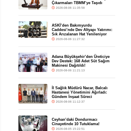
Çıkarmaları TBMM’ye Taşıdı
2026-08-06 11:35:58
ASKİ’den Bakımyurdu
Caddesi’nde Dev Altyapı Yatırımı:
Sık Arızalanan Hat Yenileniyor
2026-08-06 11:27:32
Adana Büyükşehir’den Üreticiye
Dev Destek: 168 Adet Süt Sağım
Makinesi Dağıtıldı!
2026-08-06 11:21:13
İl Sağlık Müdürü Nacar, Balcalı
Hastanesi Yönetimini Ağırladı:
Gündem İnşaat Süreci
2026-08-06 11:12:37
Ceyhan’daki Dondurmacı
Cinayetinde 10 Tutuklama!
2026-08-05 15:22:51