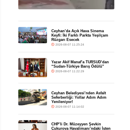
Ceyhan’da Açık Hava Sinema
Keyfi: İki Farklı Parkta Yeşilçam
Rüzgarı Esecek
2026-08-07 11:25:24
Yazar Akif Manaf’a TURSUD’dan
“Sudan-Türkiye Barış Ödülü”
2026-08-07 11:22:29
Ceyhan Belediyesi’nden Asfalt
Seferberliği: Yollar Adım Adım
Yenileniyor!
2026-08-07 11:14:02
CHP'li Dr. Müzeyyen Şevkin
Çukurova Havalimanı’ndaki İşten