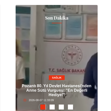
Son Dakika
SAĞLIK
lt
Pozantı 80. Yıl Devlet Hastanesi’nden
Ce
ım
Anne Sütü Vurgusu: "En Değerli
İ
Hediye!"
2026-08-07 11:33:09