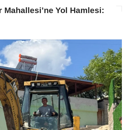
r Mahallesi’ne Yol Hamlesi:
GÜNDEM
Ceyhan Belediyesi’nden Asfa
Seferberliği: Yollar Adım Ad
Yenileniyor!
2026-08-07 11:14:02