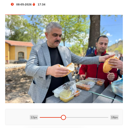
08-05-2026
17:34
12px
18px