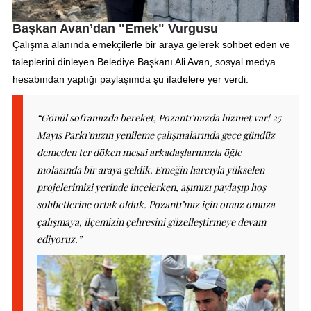
Başkan Avan’dan "Emek" Vurgusu
Çalışma alanında emekçilerle bir araya gelerek sohbet eden ve
taleplerini dinleyen Belediye Başkanı Ali Avan, sosyal medya
hesabından yaptığı paylaşımda şu ifadelere yer verdi:
“Gönül soframızda bereket, Pozantı’mızda hizmet var! 25
Mayıs Parkı’mızın yenileme çalışmalarında gece gündüz
demeden ter döken mesai arkadaşlarımızla öğle
molasında bir araya geldik. Emeğin harcıyla yükselen
projelerimizi yerinde incelerken, aşımızı paylaşıp hoş
sohbetlerine ortak olduk. Pozantı’mız için omuz omuza
çalışmaya, ilçemizin çehresini güzelleştirmeye devam
ediyoruz.”