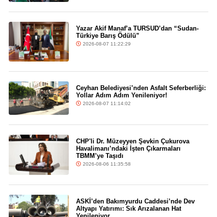
Yazar Akif Manaf’a TURSUD’dan “Sudan-
Türkiye Barış Ödülü”
2026-08-07 11:22:29
Ceyhan Belediyesi’nden Asfalt Seferberliği:
Yollar Adım Adım Yenileniyor!
2026-08-07 11:14:02
CHP'li Dr. Müzeyyen Şevkin Çukurova
Havalimanı’ndaki İşten Çıkarmaları
TBMM’ye Taşıdı
2026-08-06 11:35:58
ASKİ’den Bakımyurdu Caddesi’nde Dev
Altyapı Yatırımı: Sık Arızalanan Hat
Yenileniyor