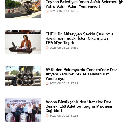
Ceyhan Belediyesi’nden Asfalt Seferberliği:
Yollar Adım Adım Yenileniyor!
2026-08-07 11:14:02
CHP'li Dr. Müzeyyen Şevkin Çukurova
Havalimanı’ndaki İşten Çıkarmaları
TBMM’ye Taşıdı
2026-08-06 11:35:58
ASKİ’den Bakımyurdu Caddesi’nde Dev
Altyapı Yatırımı: Sık Arızalanan Hat
Yenileniyor
2026-08-06 11:27:32
Adana Büyükşehir’den Üreticiye Dev
Destek: 168 Adet Süt Sağım Makinesi
Dağıtıldı!
2026-08-06 11:21:13