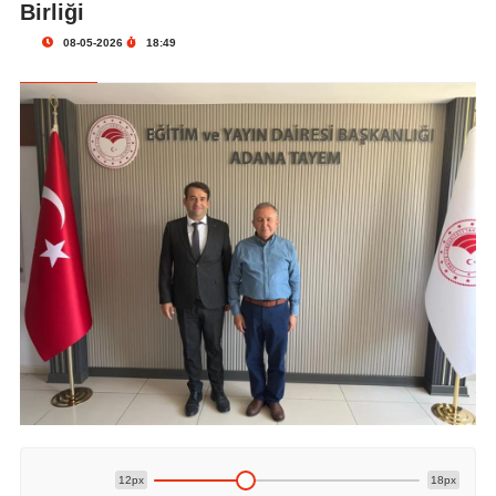
Birliği
08-05-2026
18:49
12px
18px