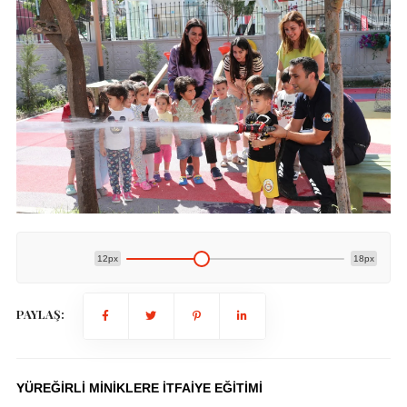
12px
18px
PAYLAŞ:
YÜREĞİRLİ MİNİKLERE İTFAİYE EĞİTİMİ