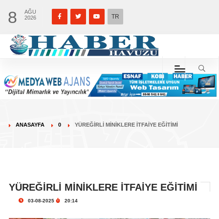
8
AĞU
TR
2026
ANASAYFA
0
YÜREĞİRLİ MİNİKLERE İTFAİYE EĞİTİMİ
YÜREĞİRLİ MİNİKLERE İTFAİYE EĞİTİMİ
03-08-2025
20:14