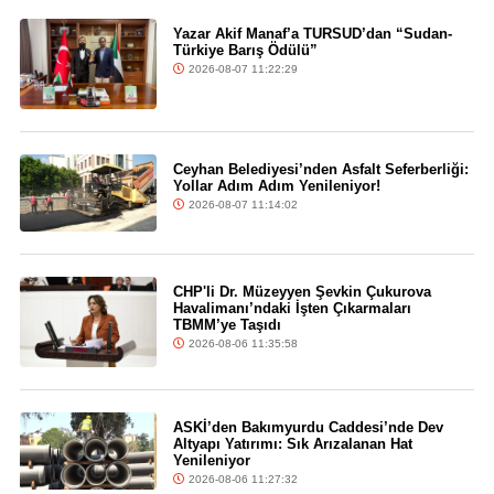
Yazar Akif Manaf’a TURSUD’dan “Sudan-
Türkiye Barış Ödülü”
2026-08-07 11:22:29
Ceyhan Belediyesi’nden Asfalt Seferberliği:
Yollar Adım Adım Yenileniyor!
2026-08-07 11:14:02
CHP'li Dr. Müzeyyen Şevkin Çukurova
Havalimanı’ndaki İşten Çıkarmaları
TBMM’ye Taşıdı
2026-08-06 11:35:58
ASKİ’den Bakımyurdu Caddesi’nde Dev
Altyapı Yatırımı: Sık Arızalanan Hat
Yenileniyor
2026-08-06 11:27:32