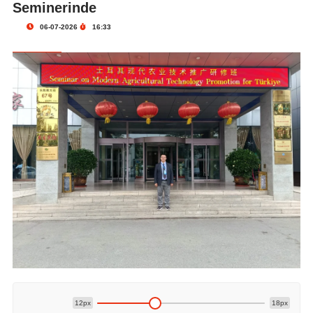
Seminerinde
06-07-2026
16:33
12px
18px