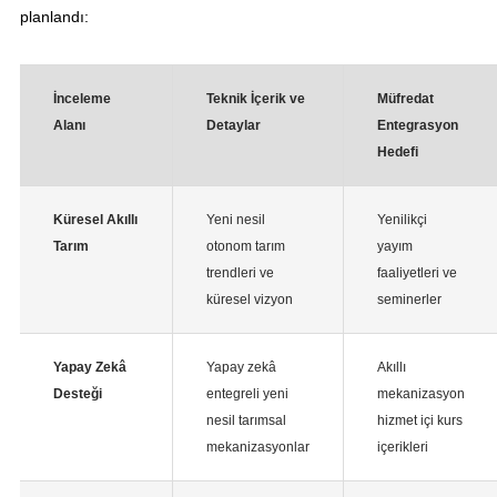
planlandı:
İnceleme
Teknik İçerik ve
Müfredat
Alanı
Detaylar
Entegrasyon
Hedefi
Küresel Akıllı
Yeni nesil
Yenilikçi
Tarım
otonom tarım
yayım
trendleri ve
faaliyetleri ve
küresel vizyon
seminerler
Yapay Zekâ
Yapay zekâ
Akıllı
Desteği
entegreli yeni
mekanizasyon
nesil tarımsal
hizmet içi kurs
mekanizasyonlar
içerikleri