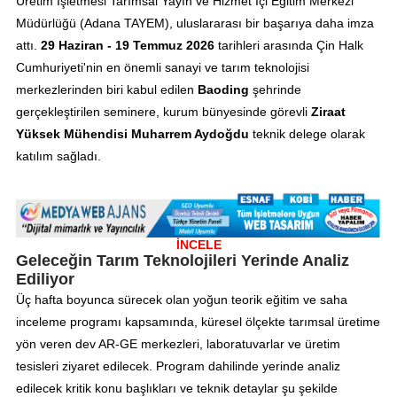
Üretim İşletmesi Tarımsal Yayın ve Hizmet İçi Eğitim Merkezi
Müdürlüğü (Adana TAYEM), uluslararası bir başarıya daha imza
attı.
29 Haziran - 19 Temmuz 2026
tarihleri arasında Çin Halk
Cumhuriyeti'nin en önemli sanayi ve tarım teknolojisi
merkezlerinden biri kabul edilen
Baoding
şehrinde
gerçekleştirilen seminere, kurum bünyesinde görevli
Ziraat
Yüksek Mühendisi Muharrem Aydoğdu
teknik delege olarak
katılım sağladı.
İNCELE
Geleceğin Tarım Teknolojileri Yerinde Analiz
Ediliyor
Üç hafta boyunca sürecek olan yoğun teorik eğitim ve saha
inceleme programı kapsamında, küresel ölçekte tarımsal üretime
yön veren dev AR-GE merkezleri, laboratuvarlar ve üretim
tesisleri ziyaret edilecek. Program dahilinde yerinde analiz
edilecek kritik konu başlıkları ve teknik detaylar şu şekilde