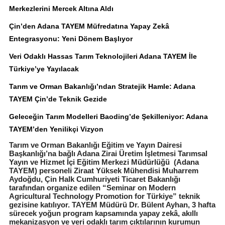
Merkezlerini Mercek Altına Aldı
Çin’den Adana TAYEM Müfredatına Yapay Zekâ
Entegrasyonu: Yeni Dönem Başlıyor
Veri Odaklı Hassas Tarım Teknolojileri Adana TAYEM İle
Türkiye’ye Yayılacak
Tarım ve Orman Bakanlığı’ndan Stratejik Hamle: Adana
TAYEM Çin’de Teknik Gezide
Geleceğin Tarım Modelleri Baoding’de Şekilleniyor: Adana
TAYEM’den Yenilikçi Vizyon
Tarım ve Orman Bakanlığı Eğitim ve Yayın Dairesi
Başkanlığı’na bağlı Adana Zirai Üretim İşletmesi Tarımsal
Yayın ve Hizmet İçi Eğitim Merkezi Müdürlüğü (Adana
TAYEM) personeli Ziraat Yüksek Mühendisi Muharrem
Aydoğdu, Çin Halk Cumhuriyeti Ticaret Bakanlığı
tarafından organize edilen “Seminar on Modern
Agricultural Technology Promotion for Türkiye” teknik
gezisine katılıyor. TAYEM Müdürü Dr. Bülent Ayhan, 3 hafta
sürecek yoğun program kapsamında yapay zekâ, akıllı
mekanizasyon ve veri odaklı tarım çıktılarının kurumun