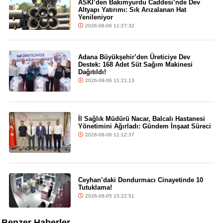
ASKİ’den Bakımyurdu Caddesi’nde Dev
Altyapı Yatırımı: Sık Arızalanan Hat
Yenileniyor
2026-08-06 11:27:32
Adana Büyükşehir’den Üreticiye Dev
Destek: 168 Adet Süt Sağım Makinesi
Dağıtıldı!
2026-08-06 11:21:13
İl Sağlık Müdürü Nacar, Balcalı Hastanesi
Yönetimini Ağırladı: Gündem İnşaat Süreci
2026-08-06 11:12:37
Ceyhan’daki Dondurmacı Cinayetinde 10
Tutuklama!
2026-08-05 15:22:51
Benzer Haberler