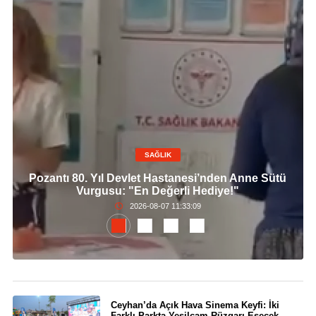
SAĞLIK
Pozantı 80. Yıl Devlet Hastanesi’nden Anne Sütü
Vurgusu: "En Değerli Hediye!"
2026-08-07 11:33:09
Ceyhan’da Açık Hava Sinema Keyfi: İki
Farklı Parkta Yeşilçam Rüzgarı Esecek