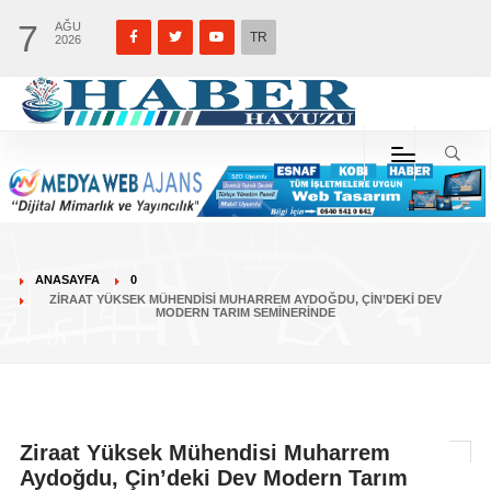
7
AĞU
TR
2026
ANASAYFA
0
ZIRAAT YÜKSEK MÜHENDISI MUHARREM AYDOĞDU, ÇIN’DEKI DEV
MODERN TARIM SEMINERINDE
Ziraat Yüksek Mühendisi Muharrem
Aydoğdu, Çin’deki Dev Modern Tarım