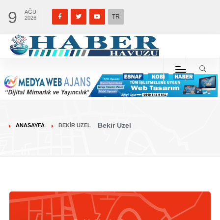
9
AĞU
TR
2026
Bekir Uzel
ANASAYFA
BEKIR UZEL