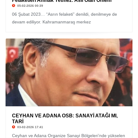
Felaketleri Anmak Yetmez: Asıl Olan Önlem
© Bekir Uzel
05-02-2026 00:39
06 Şubat 2023… “Asrın felaketi” denildi, denilmeye de
devam ediliyor. Kahramanmaraş merkez
CEYHAN VE ADANA OSB: SANAYİ ATAĞI MI,
© Bekir Uzel
TARİ
03-02-2026 17:41
Ceyhan ve Adana Organize Sanayi Bölgeleri’nde yükselen